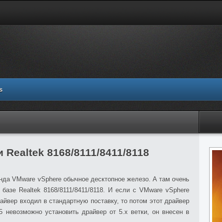
s
 Realtek 8168/8111/8411/8118
нда VMware vSphere обычное десктопное железо. А там очень
 базе Realtek 8168/8111/8411/8118. И если с VMware vSphere
райвер входил в стандартную поставку, то потом этот драйвер
5 невозможно установить драйвер от 5.x ветки, он внесен в