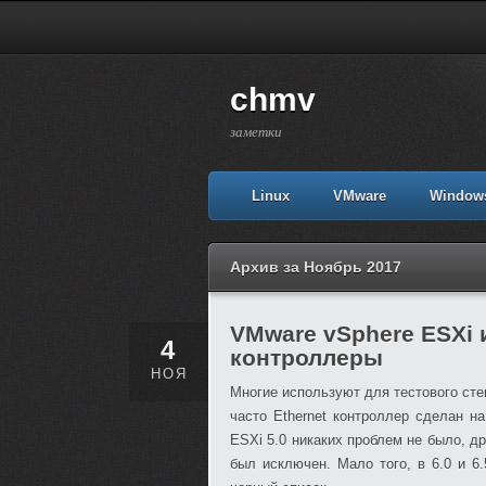
chmv
заметки
Linux
VMware
Window
Архив за Ноябрь 2017
VMware vSphere ESXi и
4
контроллеры
НОЯ
Многие используют для тестового сте
часто Ethernet контроллер сделан на
ESXi 5.0 никаких проблем не было, д
был исключен. Мало того, в 6.0 и 6.