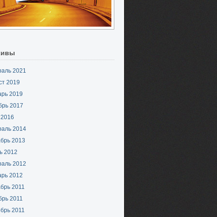
хивы
раль 2021
ст 2019
арь 2019
брь 2017
 2016
раль 2014
брь 2013
ь 2012
раль 2012
арь 2012
брь 2011
брь 2011
брь 2011