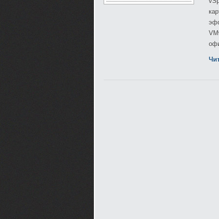
vSp
кар
эф
VM
офи
Чи