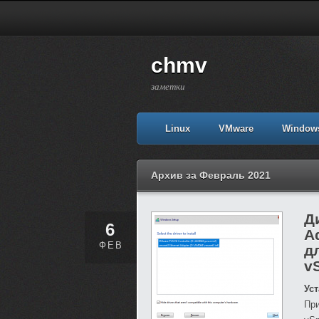
chmv
заметки
Linux
VMware
Window
Архив за Февраль 2021
Д
6
A
ФЕВ
д
v
Ус
Пр