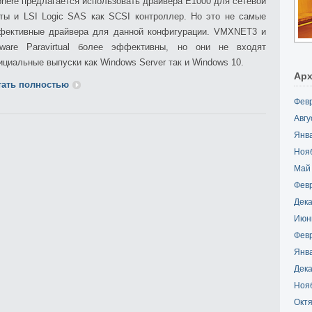
here предлагается использовать драйвера E1000 для сетевой
ты и LSI Logic SAS как SCSI контроллер. Но это не самые
фективные драйвера для данной конфигурации. VMXNET3 и
ware Paravirtual более эффективны, но они не входят
циальные выпуски как Windows Server так и Windows 10.
Ар
тать полностью
Фев
Авгу
Янв
Ноя
Май
Фев
Дека
Июн
Фев
Янв
Дека
Ноя
Октя