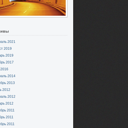
хивы
раль 2021
ст 2019
арь 2019
брь 2017
 2016
раль 2014
брь 2013
ь 2012
раль 2012
арь 2012
брь 2011
брь 2011
брь 2011