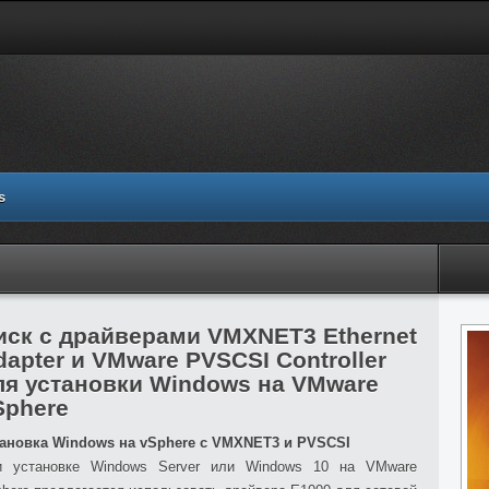
s
иск с драйверами VMXNET3 Ethernet
dapter и VMware PVSCSI Controller
ля установки Windows на VMware
Sphere
тановка Windows на vSphere с VMXNET3 и PVSCSI
и установке Windows Server или Windows 10 на VMware