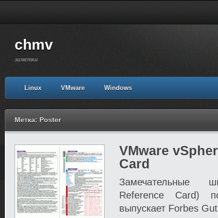
chmv
заметки
Linux
VMware
Windows
Метка: Poster
VMware vSpher
Card
Замечательные шп
Reference Card) 
выпускает Forbes Guth