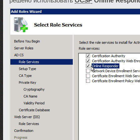
решено использовать
OCSP
Online Respon